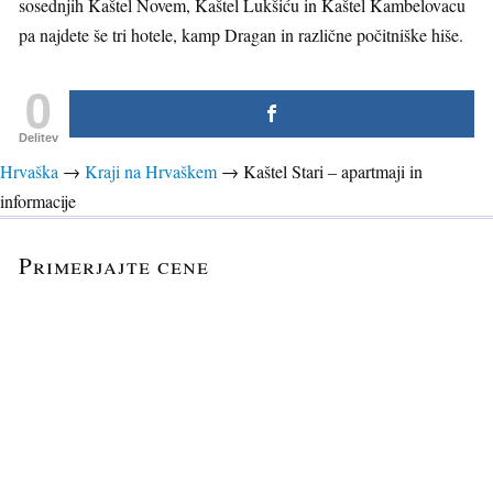
sosednjih Kaštel Novem, Kaštel Lukšiću in Kaštel Kambelovacu
pa najdete še tri hotele, kamp Dragan in različne počitniške hiše.
0
Delitev
Hrvaška
→
Kraji na Hrvaškem
→
Kaštel Stari – apartmaji in
informacije
Primerjajte cene