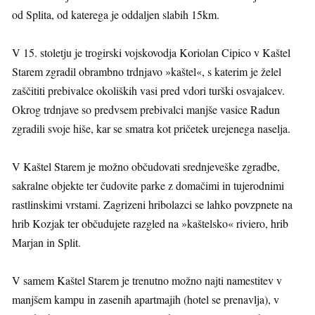
od Splita, od katerega je oddaljen slabih 15km.
V 15. stoletju je trogirski vojskovodja Koriolan Cipico v Kaštel
Starem zgradil obrambno trdnjavo »kaštel«, s katerim je želel
zaščititi prebivalce okoliških vasi pred vdori turški osvajalcev.
Okrog trdnjave so predvsem prebivalci manjše vasice Radun
zgradili svoje hiše, kar se smatra kot pričetek urejenega naselja.
V Kaštel Starem je možno občudovati srednjeveške zgradbe,
sakralne objekte ter čudovite parke z domačimi in tujerodnimi
rastlinskimi vrstami. Zagrizeni hribolazci se lahko povzpnete na
hrib Kozjak ter občudujete razgled na »kaštelsko« riviero, hrib
Marjan in Split.
V samem Kaštel Starem je trenutno možno najti namestitev v
manjšem kampu in zasenih apartmajih (hotel se prenavlja), v