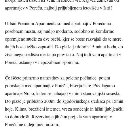
apartmajev v Poreču, najbolj priljubljenem letovišču v Istri?
Urban Premium Apartments so med apartmaji v Poreču na
posebnem mestu, saj nudijo moderno, sodobno in komfortno
opremljene studie za dve osebi, kjer se boste razvajali do te mere,
da jih boste težko zapustili. Do plaže je dobrih 15 minut hoda, do
živahnega središča mesta pa prav tako. Naj tudi vam apartmaji v
Poreču ostanejo v nepozabnem spominu.
Če iščete primerno namestitev za poletne počitnice, potem
pobrskajte med apartmaji v Poreču, biserju Istre. Predlagamo
apartmaje Nono, kateri se nahajajo v mirni stanovanjski soseski.
Do plaže je približno 200m, do zgodovinskega središča pa 15min
hoje. Klima, brezžični internet, vrt za sončenje in hišni ljubljenčki
so dobrodošli. Rezervirajte jih čim prej, da vam apartmaji v
Poreču ne uidejo pred nosom.