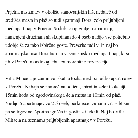
Prijetna nastanitev v okolišu stanovanjskih hiš, nedaleč od
središča mesta in plaž so tudi apartmaji Dora, zelo priljubljeni
med apartmaji v Poreču. Sodobno opremljeni apartmaji,
namenjeni družinam ali skupinam do 4 oseb nudijo vse potrebno
udobje še za tako izbirčne goste. Preverite tudi vi in naj bo
apartmajska hiša Dora tudi na vašem spisku med apartmaji, ki si
jih v Poreču morate ogledati za morebitno rezervacijo.
Villa Mihaela je zanimiva iskalna točka med ponudbo apartmajev
v Poreču. Nahaja se namreč na odlični, mirni in zeleni lokaciji,
15min hoda od zgodovinskega dela mesta in 10min od plaž.
Nudijo 5 apartmajev za 2-5 oseb, parkirišče, zunanji vrt, v bližini
pa so trgovine, športna igrišča in gostinski lokali. Naj bo Villa
Mihaela na seznamu priljubljenih apartmajev v Poreču.