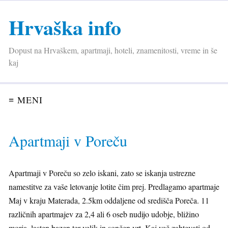
Hrvaška info
Dopust na Hrvaškem, apartmaji, hoteli, znamenitosti, vreme in še
kaj
≡ MENI
Apartmaji v Poreču
Apartmaji v Poreču so zelo iskani, zato se iskanja ustrezne
namestitve za vaše letovanje lotite čim prej. Predlagamo apartmaje
Maj v kraju Materada, 2.5km oddaljene od središča Poreča. 11
različnih apartmajev za 2,4 ali 6 oseb nudijo udobje, bližino
morja, lasten bazen ter velik in sončen vrt. Kaj več zahtevati od